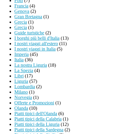
Foto
(7)
Francia
(4)
Genova
(2)
Gran Bretagna
(1)
Grecia
(1)
Grecia
(1)
Guide turistiche
(2)
I borghi più belli d'Italia
(13)
I nostri viaggi all'estero
(11)
I nostri viaggi in Italia
(5)
Imperia
(45)
Italia
(36)
La nostra Liguria
(18)
La Spezia
(4)
Libri
(17)
Liguria
(57)
Lombardia
(2)
Milano
(1)
Norvegia
(1)
Offerte e Promozioni
(1)
Olanda
(10)
Piatti tipici dell'Olanda
(6)
Piatti tipici della Calabria
(1)
Piatti tipici della Liguria
(12)
Piatti tipici della Sardegna
(2)