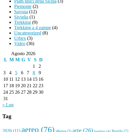
Piatti tipici della Sicilia
(3)
Piemonte
(2)
Savona
(12)
Siviglia
(1)
Trekking
(9)
Trekking a 4 zampe
(4)
Uncategorized
(8)
Urbex
(3)
Video
(36)
Agosto 2026
L
M
M
G
V
S
D
1
2
3
4
5
6
7
8
9
10
11
12
13
14
15
16
17
18
19
20
21
22
23
24
25
26
27
28
29
30
31
« Lug
Tag
aereo
(76)
arte
(26)
2026
(11)
Borghi
(7)
albenga
(5)
bambini
(4)