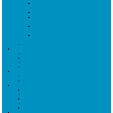
Gradara, un viaggio magico tra il Borgo e la
Rocca
San Miniato tra Cultura, Arte e Gastronomia
Secondo Raduno Auto e Moto D’Epoca Gli
Amici di Pollena Trocchia
Edimburgo – Un Viaggio Tra Misteri, Eroi e
Fantasmi
Alla Scoperta del Salento! Alliste: La Festa Di
San Quintino
Gallery del nostro gruppo Facebook
Food
Piatti tipici della Liguria
Piatti tipici della Sicilia
Piatti tipici della Sardegna
Piatti tipici dell’Olanda
Libri
Guide turistiche
Da leggere in viaggio
Eventi
Prossimi eventi
Carnevale di Loano 2020
La fiera degli Oh Bej Oh Bej a Milano
Il Writing Day e la Street Art a Imperia
Mentone e la Festa dei limoni
App di viaggi