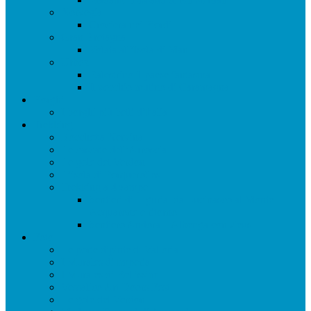
Norvegia
Crociera nei Fiordi
Gran Bretagna
Volata all’Isola di Man
Urbex
Balestrino il paese fantasma
Il vecchio mulino di Caramagna
Borghi
I borghi più belli d’Italia
Trekking
Rocchetta Nervina
Le cascate dell’Arroscia
Le gole del Verdon
L’isola di Porquerolles
Trekking a 4 zampe
Sentieri di Liguria: da Lucinasco al Monte
Acquarone e ritorno
Sentiero Andora – Albenga con Zeus
Foto
Le porte dipinte di Valloria
I Murales di Imperia
I Murales di Bellissimi
Vessalico Art Doors Fest
Le gole del Verdon