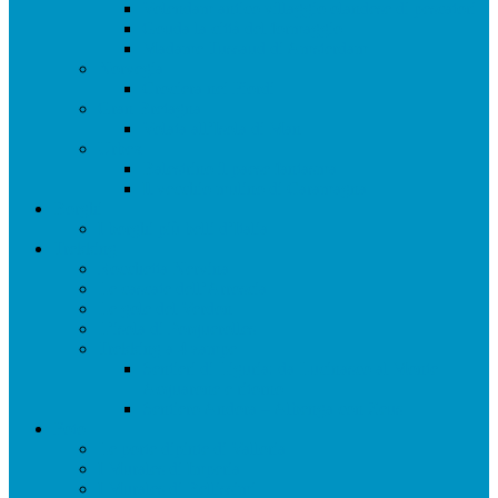
Volendam antico villaggio olandese di pescatori
Gouda la città del formaggio
Madame Tussaud di Amsterdam
Norvegia
Crociera nei Fiordi
Gran Bretagna
Volata all’Isola di Man
Urbex
Balestrino il paese fantasma
Il vecchio mulino di Caramagna
Borghi
I borghi più belli d’Italia
Trekking
Rocchetta Nervina
Le cascate dell’Arroscia
Le gole del Verdon
L’isola di Porquerolles
Trekking a 4 zampe
Sentieri di Liguria: da Lucinasco al Monte
Acquarone e ritorno
Sentiero Andora – Albenga con Zeus
Foto
Le porte dipinte di Valloria
I Murales di Imperia
I Murales di Bellissimi