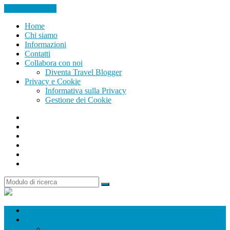
Vai al contenuto
Home
Chi siamo
Informazioni
Contatti
Collabora con noi
Diventa Travel Blogger
Privacy e Cookie
Informativa sulla Privacy
Gestione dei Cookie
Facebook
Instagram
Twitter
Youtube
Pinterest
Search
Ricerca
Passione
In
Viaggio
Consigli
Da Visitare
Italia