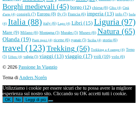
Borghi medievali
(45)
borgo
(12)
chiesa
(6)
Cibo
(4)
Città
imperia
(13)
consigli
(7)
Europa
(8)
info
(7)
Francia
(6)
fly
(5)
d'arte
(4)
Isola
Liguria
(97)
Italia
(88)
Libri
(15)
italy
(6)
(4)
Lago
(4)
Natura
(65)
Mare
(9)
Milano
(6)
Museo
(6)
Montagna
(5)
Murales
(5)
Olanda
(19)
ricette
(6)
storia
(6)
ryanair
(5)
Piatti tipici
(4)
Sicilia
(4)
travel
(123)
Trekking
(56)
Treno
Trekking a 4 zampe
(4)
viaggio
(17)
viaggi
(13)
voli
(10)
volo
(6)
(5)
valigia
(5)
Urbex
(4)
All'inizio
© 2026
Passione In Viaggio
Tema di
Anders Norén
Utilizziamo i cookie per essere sicuri che tu possa avere la migliore
esperienza sul nostro sito. Cliccando su OK accetti tutti i cookie.
OK
No
Leggi di più