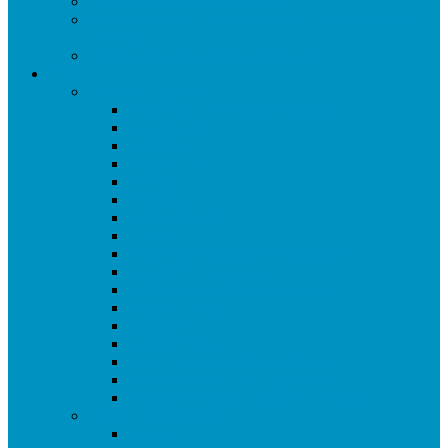
Madame Tussaud di Amsterdam
Il Murales di San Lorenzo al mare “La valle del San
Lorenzo”
Gallery del nostro gruppo Facebook
Video
La nostra Liguria
Basilica di San Maurizio Imperia
Dolceacqua
Portofino
Cinque Terre
Dolcedo
Balestrino
Borgio Verezzi
Viozene
Ponte tibetano sul monte Mongioie
Cascate dell’Arroscia
Castelvecchio di Rocca Barbena
Lago di Osiglia
Spotorno
Colle di Nava
Il vecchio mulino di Caramagna
I Murales di San Lorenzo al mare
Bussana Vecchia – Plastico ferroviario
I nostri viaggi in Italia
Roma