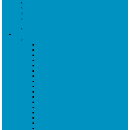
Vessalico Art Doors Fest
Le gole del Verdon
Madame Tussaud di Amsterdam
Il Murales di San Lorenzo al mare “La valle del San
Lorenzo”
Gallery del nostro gruppo Facebook
Video
La nostra Liguria
Basilica di San Maurizio Imperia
Dolceacqua
Portofino
Cinque Terre
Dolcedo
Balestrino
Borgio Verezzi
Viozene
Ponte tibetano sul monte Mongioie
Cascate dell’Arroscia
Castelvecchio di Rocca Barbena
Lago di Osiglia
Spotorno
Colle di Nava
Il vecchio mulino di Caramagna
I Murales di San Lorenzo al mare
Bussana Vecchia – Plastico ferroviario