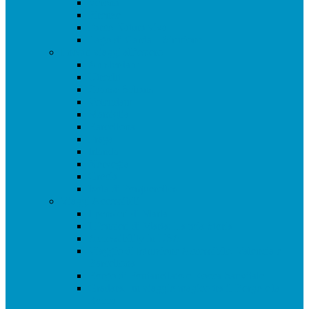
Verona
Firenze
Parco Natura viva
Lago di Garda – Sirmione
I nostri viaggi all’estero
Amsterdam
Utrecht
Zaanse Schans
Volendam
Marsiglia
Barcellona
Praga
Irlanda
Norvegia
Grecia
Isola di Porquerolles
Viaggi Accessibili
I pensieri di Marta
I Pensieri di Marta: La mia Storia
Accessibility in USA
Viaggio di Istruzione Accessibile, Valencia e
Barcellona
Borgo di Fontanellato e Rocca Sanvitale
Gradara, un viaggio magico tra il Borgo e la
Rocca