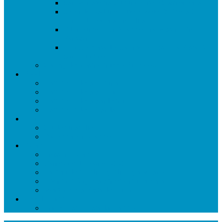
San Miniato tra Cultura, Arte e Gastronomia
Secondo Raduno Auto e Moto D’Epoca Gli
Amici di Pollena Trocchia
Edimburgo – Un Viaggio Tra Misteri, Eroi e
Fantasmi
Alla Scoperta del Salento! Alliste: La Festa Di
San Quintino
Gallery del nostro gruppo Facebook
Food
Piatti tipici della Liguria
Piatti tipici della Sicilia
Piatti tipici della Sardegna
Piatti tipici dell’Olanda
Libri
Guide turistiche
Da leggere in viaggio
Eventi
Prossimi eventi
Carnevale di Loano 2020
La fiera degli Oh Bej Oh Bej a Milano
Il Writing Day e la Street Art a Imperia
Mentone e la Festa dei limoni
App di viaggi
Travel List – Lista da viaggio