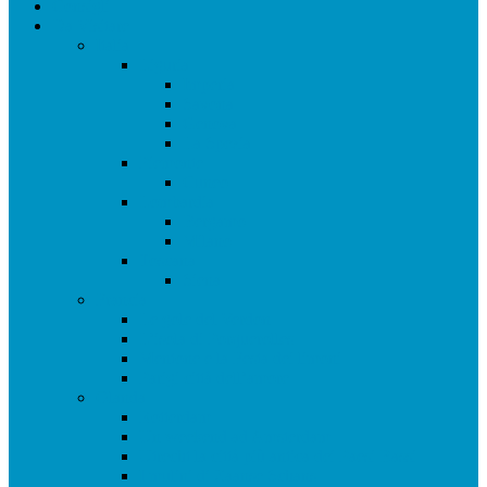
Consigli
Da Visitare
Italia
Liguria
Imperia
Savona
Genova
La Spezia
Piemonte
Cuneo
Lombardia
Bergamo
Milano
Toscana
Siena
Francia
Le gole del Verdon
L’isola di Porquerolles
Mentone e la Festa dei limoni
Parigi città dell’amore
Olanda
Rotterdam
Un weekend ad Amsterdam
Utrecht la città più antica dei Paesi Bassi
I mulini di Zaanse Schans