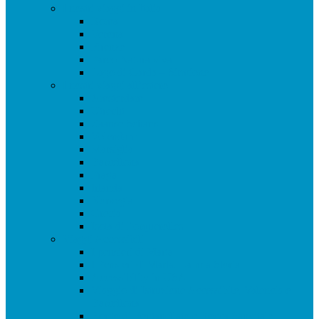
I nostri viaggi in Italia
Roma
Verona
Firenze
Parco Natura viva
Lago di Garda – Sirmione
I nostri viaggi all’estero
Amsterdam
Utrecht
Zaanse Schans
Volendam
Marsiglia
Barcellona
Praga
Irlanda
Norvegia
Grecia
Isola di Porquerolles
Viaggi Accessibili
I pensieri di Marta
I Pensieri di Marta: La mia Storia
Accessibility in USA
Viaggio di Istruzione Accessibile, Valencia e
Barcellona
Borgo di Fontanellato e Rocca Sanvitale