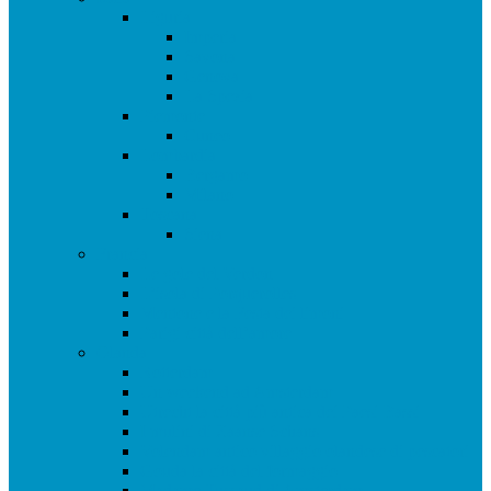
Liguria
Imperia
Savona
Genova
La Spezia
Piemonte
Cuneo
Lombardia
Bergamo
Milano
Toscana
Siena
Francia
Le gole del Verdon
L’isola di Porquerolles
Mentone e la Festa dei limoni
Parigi città dell’amore
Olanda
Rotterdam
Un weekend ad Amsterdam
Utrecht la città più antica dei Paesi Bassi
I mulini di Zaanse Schans
Volendam antico villaggio olandese di pescatori
Gouda la città del formaggio
Madame Tussaud di Amsterdam