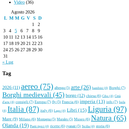
Video
(36)
Agosto 2026
L
M
M
G
V
S
D
1
2
3
4
5
6
7
8
9
10
11
12
13
14
15
16
17
18
19
20
21
22
23
24
25
26
27
28
29
30
31
« Lug
Tag
aereo
(75)
arte
(26)
2026
(11)
Borghi
(7)
albenga
(5)
bambini
(4)
Borghi medievali
(45)
borgo
(12)
chiesa
(6)
Cibo
(4)
Città
imperia
(13)
consigli
(7)
Europa
(7)
info
(7)
Francia
(6)
fly
(5)
d'arte
(4)
Isola
Liguria
(97)
Italia
(87)
Libri
(15)
italy
(6)
(4)
Lago
(4)
Natura
(65)
Mare
(9)
Milano
(6)
Museo
(6)
Montagna
(5)
Murales
(5)
Olanda
(19)
ricette
(6)
storia
(6)
ryanair
(5)
Piatti tipici
(4)
Sicilia
(4)