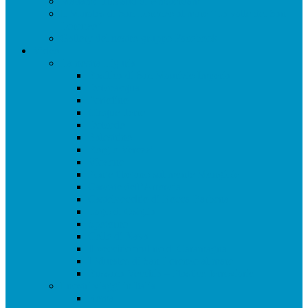
Madame Tussaud di Amsterdam
Il Murales di San Lorenzo al mare “La valle del San
Lorenzo”
Gallery del nostro gruppo Facebook
Video
La nostra Liguria
Basilica di San Maurizio Imperia
Dolceacqua
Portofino
Cinque Terre
Dolcedo
Balestrino
Borgio Verezzi
Viozene
Ponte tibetano sul monte Mongioie
Cascate dell’Arroscia
Castelvecchio di Rocca Barbena
Lago di Osiglia
Spotorno
Colle di Nava
Il vecchio mulino di Caramagna
I Murales di San Lorenzo al mare
Bussana Vecchia – Plastico ferroviario
I nostri viaggi in Italia
Roma