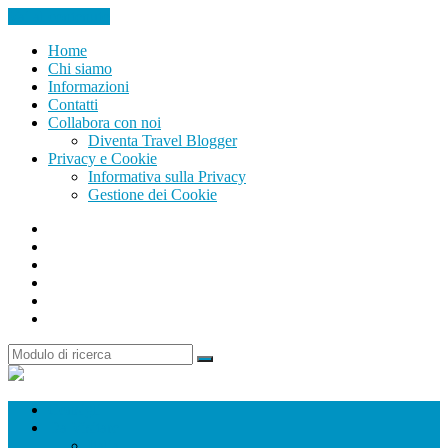
Vai al contenuto
Home
Chi siamo
Informazioni
Contatti
Collabora con noi
Diventa Travel Blogger
Privacy e Cookie
Informativa sulla Privacy
Gestione dei Cookie
Facebook
Instagram
Twitter
Youtube
Pinterest
Search
Ricerca
Passione
In
Viaggio
Consigli
Da Visitare
Italia