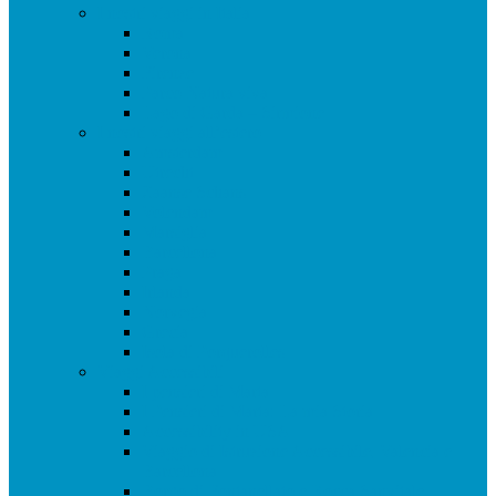
I nostri viaggi in Italia
Roma
Verona
Firenze
Parco Natura viva
Lago di Garda – Sirmione
I nostri viaggi all’estero
Amsterdam
Utrecht
Zaanse Schans
Volendam
Marsiglia
Barcellona
Praga
Irlanda
Norvegia
Grecia
Isola di Porquerolles
Viaggi Accessibili
I pensieri di Marta
I Pensieri di Marta: La mia Storia
Accessibility in USA
Viaggio di Istruzione Accessibile, Valencia e
Barcellona
Borgo di Fontanellato e Rocca Sanvitale