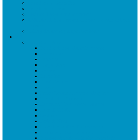
Vessalico Art Doors Fest
Le gole del Verdon
Madame Tussaud di Amsterdam
Il Murales di San Lorenzo al mare “La valle del San
Lorenzo”
Gallery del nostro gruppo Facebook
Video
La nostra Liguria
Basilica di San Maurizio Imperia
Dolceacqua
Portofino
Cinque Terre
Dolcedo
Balestrino
Borgio Verezzi
Viozene
Ponte tibetano sul monte Mongioie
Cascate dell’Arroscia
Castelvecchio di Rocca Barbena
Lago di Osiglia
Spotorno
Colle di Nava
Il vecchio mulino di Caramagna
I Murales di San Lorenzo al mare
Bussana Vecchia – Plastico ferroviario