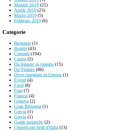
Maggio 2019
(21)
Aprile 2019
(23)
Marzo 2019
(5)
Febbraio 2019
(6)
Categorie
Bergamo
(1)
Borghi
(43)
Consigli
(194)
Cuneo
(2)
Da leggere in viaggio
(15)
Da Visitare
(86)
Dove mangiare in Liguria
(1)
Eventi
(4)
Food
(8)
Foto
(7)
Francia
(4)
Genova
(2)
Gran Bretagna
(1)
Grecia
(1)
Grecia
(1)
Guide turistiche
(2)
I borghi più belli d'Italia
(13)