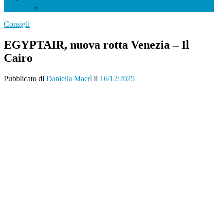
Travel List – Lista da viaggio
Consigli
EGYPTAIR, nuova rotta Venezia – Il
Cairo
Pubblicato
di
Daniella Macrì
il
16/12/2025