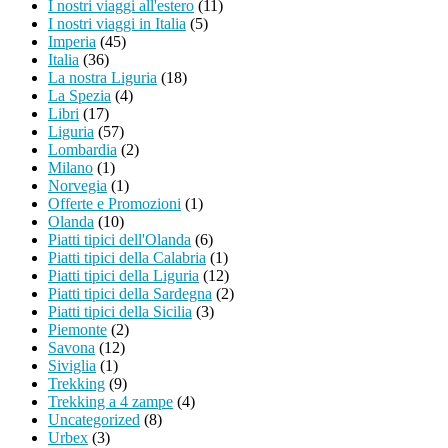
I nostri viaggi all'estero
(11)
I nostri viaggi in Italia
(5)
Imperia
(45)
Italia
(36)
La nostra Liguria
(18)
La Spezia
(4)
Libri
(17)
Liguria
(57)
Lombardia
(2)
Milano
(1)
Norvegia
(1)
Offerte e Promozioni
(1)
Olanda
(10)
Piatti tipici dell'Olanda
(6)
Piatti tipici della Calabria
(1)
Piatti tipici della Liguria
(12)
Piatti tipici della Sardegna
(2)
Piatti tipici della Sicilia
(3)
Piemonte
(2)
Savona
(12)
Siviglia
(1)
Trekking
(9)
Trekking a 4 zampe
(4)
Uncategorized
(8)
Urbex
(3)