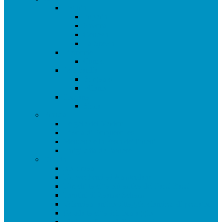
Liguria
Imperia
Savona
Genova
La Spezia
Piemonte
Cuneo
Lombardia
Bergamo
Milano
Toscana
Siena
Francia
Le gole del Verdon
L’isola di Porquerolles
Mentone e la Festa dei limoni
Parigi città dell’amore
Olanda
Rotterdam
Un weekend ad Amsterdam
Utrecht la città più antica dei Paesi Bassi
I mulini di Zaanse Schans
Volendam antico villaggio olandese di pescatori
Gouda la città del formaggio
Madame Tussaud di Amsterdam