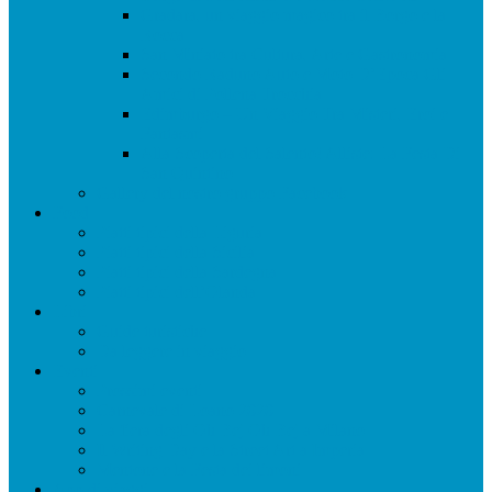
Gradara, un viaggio magico tra il Borgo e la
Rocca
San Miniato tra Cultura, Arte e Gastronomia
Secondo Raduno Auto e Moto D’Epoca Gli
Amici di Pollena Trocchia
Edimburgo – Un Viaggio Tra Misteri, Eroi e
Fantasmi
Alla Scoperta del Salento! Alliste: La Festa Di
San Quintino
Gallery del nostro gruppo Facebook
Food
Piatti tipici della Liguria
Piatti tipici della Sicilia
Piatti tipici della Sardegna
Piatti tipici dell’Olanda
Libri
Guide turistiche
Da leggere in viaggio
Eventi
Prossimi eventi
Carnevale di Loano 2020
La fiera degli Oh Bej Oh Bej a Milano
Il Writing Day e la Street Art a Imperia
Mentone e la Festa dei limoni
App di viaggi