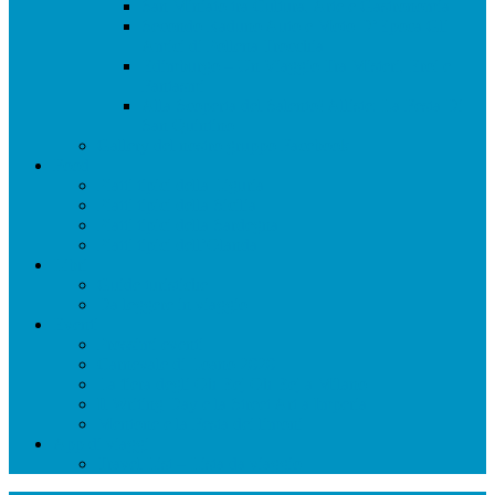
San Miniato tra Cultura, Arte e Gastronomia
Secondo Raduno Auto e Moto D’Epoca Gli
Amici di Pollena Trocchia
Edimburgo – Un Viaggio Tra Misteri, Eroi e
Fantasmi
Alla Scoperta del Salento! Alliste: La Festa Di
San Quintino
Gallery del nostro gruppo Facebook
Food
Piatti tipici della Liguria
Piatti tipici della Sicilia
Piatti tipici della Sardegna
Piatti tipici dell’Olanda
Libri
Guide turistiche
Da leggere in viaggio
Eventi
Prossimi eventi
Carnevale di Loano 2020
La fiera degli Oh Bej Oh Bej a Milano
Il Writing Day e la Street Art a Imperia
Mentone e la Festa dei limoni
App di viaggi
Travel List – Lista da viaggio