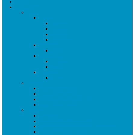
Consigli
Da Visitare
Italia
Liguria
Imperia
Savona
Genova
La Spezia
Piemonte
Cuneo
Lombardia
Bergamo
Milano
Toscana
Siena
Francia
Le gole del Verdon
L’isola di Porquerolles
Mentone e la Festa dei limoni
Parigi città dell’amore
Olanda
Rotterdam
Un weekend ad Amsterdam
Utrecht la città più antica dei Paesi Bassi
I mulini di Zaanse Schans