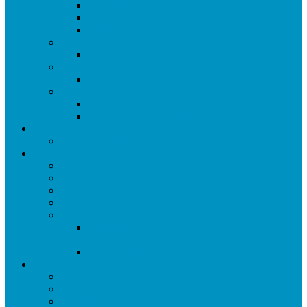
Volendam antico villaggio olandese di pescatori
Gouda la città del formaggio
Madame Tussaud di Amsterdam
Norvegia
Crociera nei Fiordi
Gran Bretagna
Volata all’Isola di Man
Urbex
Balestrino il paese fantasma
Il vecchio mulino di Caramagna
Borghi
I borghi più belli d’Italia
Trekking
Rocchetta Nervina
Le cascate dell’Arroscia
Le gole del Verdon
L’isola di Porquerolles
Trekking a 4 zampe
Sentieri di Liguria: da Lucinasco al Monte
Acquarone e ritorno
Sentiero Andora – Albenga con Zeus
Foto
Le porte dipinte di Valloria
I Murales di Imperia
I Murales di Bellissimi