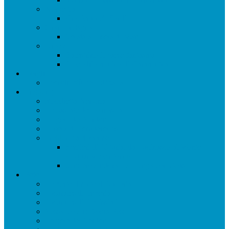
Norvegia
Crociera nei Fiordi
Gran Bretagna
Volata all’Isola di Man
Urbex
Balestrino il paese fantasma
Il vecchio mulino di Caramagna
Borghi
I borghi più belli d’Italia
Trekking
Rocchetta Nervina
Le cascate dell’Arroscia
Le gole del Verdon
L’isola di Porquerolles
Trekking a 4 zampe
Sentieri di Liguria: da Lucinasco al Monte
Acquarone e ritorno
Sentiero Andora – Albenga con Zeus
Foto
Le porte dipinte di Valloria
I Murales di Imperia
I Murales di Bellissimi
Vessalico Art Doors Fest
Le gole del Verdon