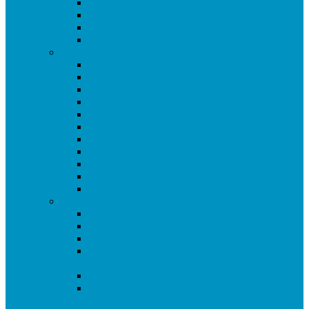
Verona
Firenze
Parco Natura viva
Lago di Garda – Sirmione
I nostri viaggi all’estero
Amsterdam
Utrecht
Zaanse Schans
Volendam
Marsiglia
Barcellona
Praga
Irlanda
Norvegia
Grecia
Isola di Porquerolles
Viaggi Accessibili
I pensieri di Marta
I Pensieri di Marta: La mia Storia
Accessibility in USA
Viaggio di Istruzione Accessibile, Valencia e
Barcellona
Borgo di Fontanellato e Rocca Sanvitale
Gradara, un viaggio magico tra il Borgo e la
Rocca