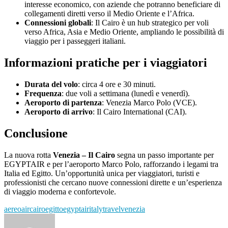
interesse economico, con aziende che potranno beneficiare di
collegamenti diretti verso il Medio Oriente e l’Africa.
Connessioni globali
: Il Cairo è un hub strategico per voli
verso Africa, Asia e Medio Oriente, ampliando le possibilità di
viaggio per i passeggeri italiani.
Informazioni pratiche per i viaggiatori
Durata del volo
: circa 4 ore e 30 minuti.
Frequenza
: due voli a settimana (lunedì e venerdì).
Aeroporto di partenza
: Venezia Marco Polo (VCE).
Aeroporto di arrivo
: Il Cairo International (CAI).
Conclusione
La nuova rotta
Venezia – Il Cairo
segna un passo importante per
EGYPTAIR e per l’aeroporto Marco Polo, rafforzando i legami tra
Italia ed Egitto. Un’opportunità unica per viaggiatori, turisti e
professionisti che cercano nuove connessioni dirette e un’esperienza
di viaggio moderna e confortevole.
aereo
air
cairo
egitto
egyptair
italy
travel
venezia