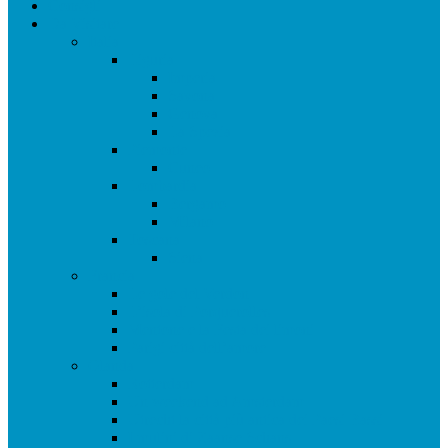
Consigli
Da Visitare
Italia
Liguria
Imperia
Savona
Genova
La Spezia
Piemonte
Cuneo
Lombardia
Bergamo
Milano
Toscana
Siena
Francia
Le gole del Verdon
L’isola di Porquerolles
Mentone e la Festa dei limoni
Parigi città dell’amore
Olanda
Rotterdam
Un weekend ad Amsterdam
Utrecht la città più antica dei Paesi Bassi
I mulini di Zaanse Schans