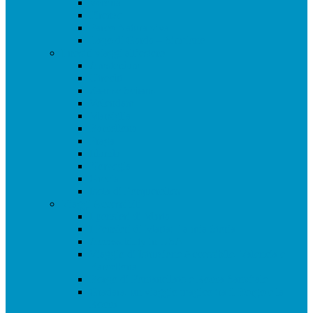
Verona
Firenze
Parco Natura viva
Lago di Garda – Sirmione
I nostri viaggi all’estero
Amsterdam
Utrecht
Zaanse Schans
Volendam
Marsiglia
Barcellona
Praga
Irlanda
Norvegia
Grecia
Isola di Porquerolles
Viaggi Accessibili
I pensieri di Marta
I Pensieri di Marta: La mia Storia
Accessibility in USA
Viaggio di Istruzione Accessibile, Valencia e
Barcellona
Borgo di Fontanellato e Rocca Sanvitale
Gradara, un viaggio magico tra il Borgo e la
Rocca