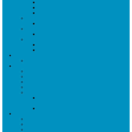
Volendam antico villaggio olandese di pescatori
Gouda la città del formaggio
Madame Tussaud di Amsterdam
Norvegia
Crociera nei Fiordi
Gran Bretagna
Volata all’Isola di Man
Urbex
Balestrino il paese fantasma
Il vecchio mulino di Caramagna
Borghi
I borghi più belli d’Italia
Trekking
Rocchetta Nervina
Le cascate dell’Arroscia
Le gole del Verdon
L’isola di Porquerolles
Trekking a 4 zampe
Sentieri di Liguria: da Lucinasco al Monte
Acquarone e ritorno
Sentiero Andora – Albenga con Zeus
Foto
Le porte dipinte di Valloria
I Murales di Imperia
I Murales di Bellissimi