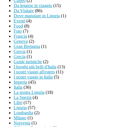
Cuneo
(2)
Da leggere in viaggio
(15)
Da Visitare
(86)
Dove mangiare in Liguria
(1)
Eventi
(4)
Food
(8)
Foto
(7)
Francia
(4)
Genova
(2)
Gran Bretagna
(1)
Grecia
(1)
Grecia
(1)
Guide turistiche
(2)
I borghi più belli d'Italia
(13)
I nostri viaggi all'estero
(11)
I nostri viaggi in Italia
(5)
Imperia
(45)
Italia
(36)
La nostra Liguria
(18)
La Spezia
(4)
Libri
(17)
Liguria
(57)
Lombardia
(2)
Milano
(1)
Norvegia
(1)