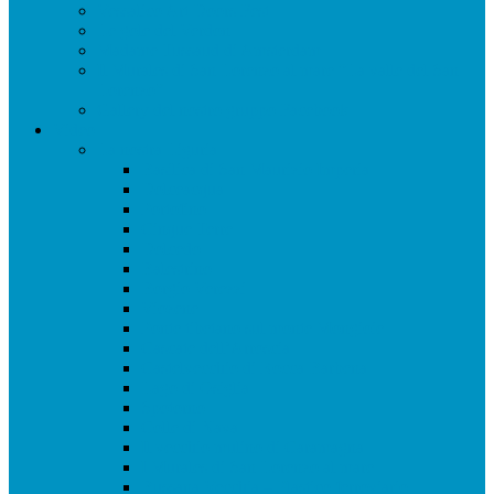
Vessalico Art Doors Fest
Le gole del Verdon
Madame Tussaud di Amsterdam
Il Murales di San Lorenzo al mare “La valle del San
Lorenzo”
Gallery del nostro gruppo Facebook
Video
La nostra Liguria
Basilica di San Maurizio Imperia
Dolceacqua
Portofino
Cinque Terre
Dolcedo
Balestrino
Borgio Verezzi
Viozene
Ponte tibetano sul monte Mongioie
Cascate dell’Arroscia
Castelvecchio di Rocca Barbena
Lago di Osiglia
Spotorno
Colle di Nava
Il vecchio mulino di Caramagna
I Murales di San Lorenzo al mare
Bussana Vecchia – Plastico ferroviario