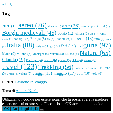
« Lug
Tag
aereo
(76)
arte
(26)
2026
(11)
Borghi
(7)
albenga
(5)
bambini
(4)
Borghi medievali
(45)
borgo
(12)
chiesa
(6)
Cibo
(4)
Città
imperia
(13)
consigli
(7)
Europa
(8)
info
(7)
Francia
(6)
fly
(5)
d'arte
(4)
Isola
Liguria
(97)
Italia
(88)
Libri
(15)
italy
(6)
(4)
Lago
(4)
Natura
(65)
Mare
(9)
Milano
(6)
Museo
(6)
Montagna
(5)
Murales
(5)
Olanda
(19)
ricette
(6)
storia
(6)
ryanair
(5)
Piatti tipici
(4)
Sicilia
(4)
travel
(123)
Trekking
(56)
Treno
Trekking a 4 zampe
(4)
viaggio
(17)
viaggi
(13)
voli
(10)
volo
(6)
(5)
valigia
(5)
Urbex
(4)
All'inizio
© 2026
Passione In Viaggio
Tema di
Anders Norén
Utilizziamo i cookie per essere sicuri che tu possa avere la migliore
esperienza sul nostro sito. Cliccando su OK accetti tutti i cookie.
OK
No
Leggi di più