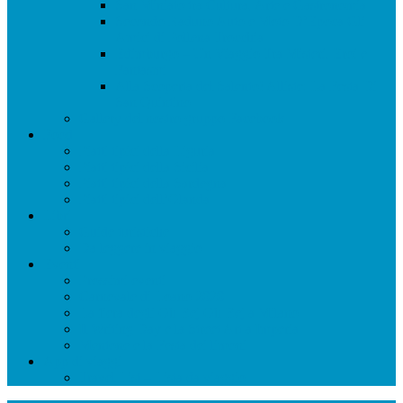
San Miniato tra Cultura, Arte e Gastronomia
Secondo Raduno Auto e Moto D’Epoca Gli
Amici di Pollena Trocchia
Edimburgo – Un Viaggio Tra Misteri, Eroi e
Fantasmi
Alla Scoperta del Salento! Alliste: La Festa Di
San Quintino
Gallery del nostro gruppo Facebook
Food
Piatti tipici della Liguria
Piatti tipici della Sicilia
Piatti tipici della Sardegna
Piatti tipici dell’Olanda
Libri
Guide turistiche
Da leggere in viaggio
Eventi
Prossimi eventi
Carnevale di Loano 2020
La fiera degli Oh Bej Oh Bej a Milano
Il Writing Day e la Street Art a Imperia
Mentone e la Festa dei limoni
App di viaggi
Travel List – Lista da viaggio