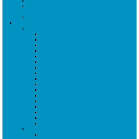
Madame Tussaud di Amsterdam
Il Murales di San Lorenzo al mare “La valle del San
Lorenzo”
Gallery del nostro gruppo Facebook
Video
La nostra Liguria
Basilica di San Maurizio Imperia
Dolceacqua
Portofino
Cinque Terre
Dolcedo
Balestrino
Borgio Verezzi
Viozene
Ponte tibetano sul monte Mongioie
Cascate dell’Arroscia
Castelvecchio di Rocca Barbena
Lago di Osiglia
Spotorno
Colle di Nava
Il vecchio mulino di Caramagna
I Murales di San Lorenzo al mare
Bussana Vecchia – Plastico ferroviario
I nostri viaggi in Italia
Roma