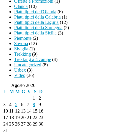
Offerte e Promozioni
(1)
Olanda
(10)
Piatti tipici dell'Olanda
(6)
Piatti tipici della Calabria
(1)
Piatti tipici della Liguria
(12)
Piatti tipici della Sardegna
(2)
Piatti tipici della Sicilia
(3)
Piemonte
(2)
Savona
(12)
Siviglia
(1)
Trekking
(9)
Trekking a 4 zampe
(4)
Uncategorized
(8)
Urbex
(3)
Video
(36)
Agosto 2026
L
M
M
G
V
S
D
1
2
3
4
5
6
7
8
9
10
11
12
13
14
15
16
17
18
19
20
21
22
23
24
25
26
27
28
29
30
31