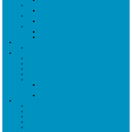
Norvegia
Crociera nei Fiordi
Gran Bretagna
Volata all’Isola di Man
Urbex
Balestrino il paese fantasma
Il vecchio mulino di Caramagna
Borghi
I borghi più belli d’Italia
Trekking
Rocchetta Nervina
Le cascate dell’Arroscia
Le gole del Verdon
L’isola di Porquerolles
Trekking a 4 zampe
Sentieri di Liguria: da Lucinasco al Monte
Acquarone e ritorno
Sentiero Andora – Albenga con Zeus
Foto
Le porte dipinte di Valloria
I Murales di Imperia
I Murales di Bellissimi
Vessalico Art Doors Fest
Le gole del Verdon