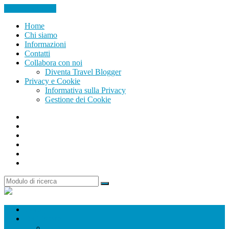
Vai al contenuto
Home
Chi siamo
Informazioni
Contatti
Collabora con noi
Diventa Travel Blogger
Privacy e Cookie
Informativa sulla Privacy
Gestione dei Cookie
Facebook
Instagram
Twitter
Youtube
Pinterest
Search
Ricerca
Passione
In
Viaggio
Consigli
Da Visitare
Italia