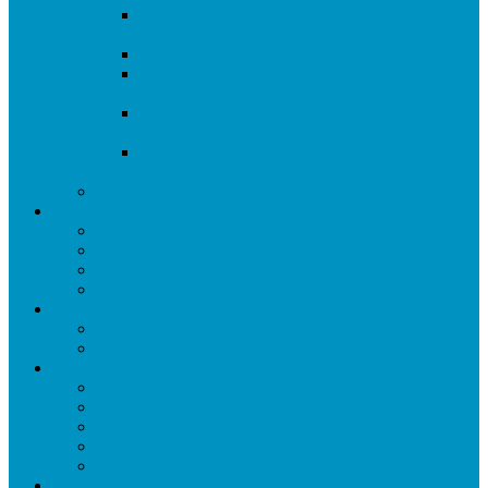
Gradara, un viaggio magico tra il Borgo e la
Rocca
San Miniato tra Cultura, Arte e Gastronomia
Secondo Raduno Auto e Moto D’Epoca Gli
Amici di Pollena Trocchia
Edimburgo – Un Viaggio Tra Misteri, Eroi e
Fantasmi
Alla Scoperta del Salento! Alliste: La Festa Di
San Quintino
Gallery del nostro gruppo Facebook
Food
Piatti tipici della Liguria
Piatti tipici della Sicilia
Piatti tipici della Sardegna
Piatti tipici dell’Olanda
Libri
Guide turistiche
Da leggere in viaggio
Eventi
Prossimi eventi
Carnevale di Loano 2020
La fiera degli Oh Bej Oh Bej a Milano
Il Writing Day e la Street Art a Imperia
Mentone e la Festa dei limoni
App di viaggi