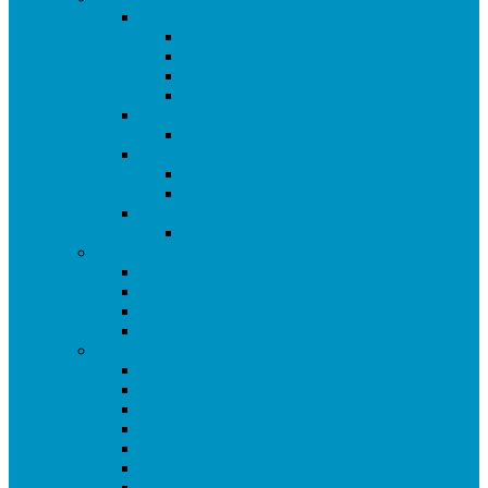
Liguria
Imperia
Savona
Genova
La Spezia
Piemonte
Cuneo
Lombardia
Bergamo
Milano
Toscana
Siena
Francia
Le gole del Verdon
L’isola di Porquerolles
Mentone e la Festa dei limoni
Parigi città dell’amore
Olanda
Rotterdam
Un weekend ad Amsterdam
Utrecht la città più antica dei Paesi Bassi
I mulini di Zaanse Schans
Volendam antico villaggio olandese di pescatori
Gouda la città del formaggio
Madame Tussaud di Amsterdam