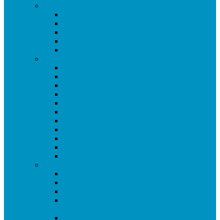
I nostri viaggi in Italia
Roma
Verona
Firenze
Parco Natura viva
Lago di Garda – Sirmione
I nostri viaggi all’estero
Amsterdam
Utrecht
Zaanse Schans
Volendam
Marsiglia
Barcellona
Praga
Irlanda
Norvegia
Grecia
Isola di Porquerolles
Viaggi Accessibili
I pensieri di Marta
I Pensieri di Marta: La mia Storia
Accessibility in USA
Viaggio di Istruzione Accessibile, Valencia e
Barcellona
Borgo di Fontanellato e Rocca Sanvitale